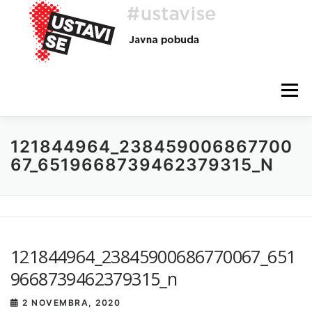
Preskoči
na
vsebino
Meni
121844964_238459006867700
O AKCIJI
HEJ, TI, #USTAVISE
BLOG
POMOČ
67_6519668739462379315_N
121844964_23845900686770067_651
9668739462379315_n
2 NOVEMBRA, 2020