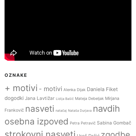
OZNAKE
+ motivi
- motivi
Daniela Fiket
Alenka Dijak
dogodki
Jana Lavtižar
Mirjana
Mateja Debeljak
Lidija Bašič
navdih
nasveti
Frankovič
natačaj
Nataša Durjava
osebna izpoved
Sabina Gombač
Petra Petravič
strokovni nasveti
zgodbe
Uroš Drčić