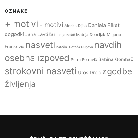
OZNAKE
+ motivi
- motivi
Daniela Fiket
Alenka Dijak
dogodki
Jana Lavtižar
Mirjana
Mateja Debeljak
Lidija Bašič
navdih
nasveti
Frankovič
natačaj
Nataša Durjava
osebna izpoved
Sabina Gombač
Petra Petravič
strokovni nasveti
zgodbe
Uroš Drčić
življenja