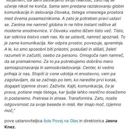
učenje nikoli ne konča. Sama sem predana raziskovanju globin
komunikacije in delovanja človeka, tistega vmesnega prostora
med dvema posameznikoma. A zato je potreben pravi ustavi
se. Zanima me namreč globina in ne hitre instant rešitve ali
moderne enodnevnice. V človeku vedno iščem tisto več. Tisto,
kar odkriva bistvo vseh nas. Ko se ustaviš, namreč spoznaš. To
je zame komunikacija. Ker odpira prostor, povezuje, spreminja.
A le, ko smo sposobni biti prisotni, poslušati in slišati, želeti
razumeti in začutiti, osebo za persono. Omogoča nam namreč,
da se premaknemo. Za to pa potrebujemo dobršno mero
samospoznavanja in samoobvladovanja. Center, ki vedno
prihaja iz nas. Stopiti iz cone udobja ni enostavno, vam pa
zagotavljam, da se začnejo po tem, ko naredite prvi korak,
dogajati izjemne stvari. Zaživite. Kajti, komunikacija, če je
prava, potisne meje tistega, kar ljudje lahko resnično dosežemo
in postanemo. Pretrese in strese. Transformira. Zato, nosite
odgovornost za svoje besede in misli. Ker imajo moč. Izjemno
moč,”
pove ustanoviteljica
šole Povej na Glas
in direktorica
Jasna
Knez.