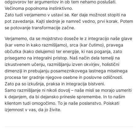
odgovorov ter argumentov in ob tem nehamo poslušati.
Večinoma popolnoma instinktivno.
Zato tudi verjamemo v ustavi se. Ker daje možnost stopiti na
pot zavedanja. Kajti slednje je namreč vedno, prvi korak. Potem
se potovanje transformacije začne.
Verjamemo, da se mojstrstvo doseže le z integracijo naše glave
(kar vemo in kako razmišljamo), srca (kar čutimo), pravega
občutka (kako delujemo) ter energije, ki nas poganja, zato
prisegamo na integralni pristop. Naš način dela temelji na
izkustvenem učenju, razmišljanju izven okvirjev, holistični
dimenziji in prebujanju posameznikovega lastnega miselnega
procesa ter gradnje njegove osebne in poslovne odličnosti.
Zato pa so izkušnja, praksa in integracija bistveni.
Samo razmišljanje ni nikoli dovolj – naše misli se morajo usmeriti
k dejanjem, da bi dejansko prinesle spremembe. In to našim
klientom tudi omogočimo. To je naše poslanstvo. Poiskati
izjemnost v vas, da jo živite.