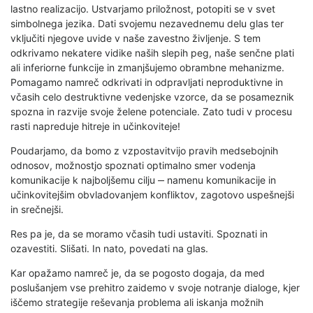
lastno realizacijo. Ustvarjamo priložnost, potopiti se v svet
simbolnega jezika. Dati svojemu nezavednemu delu glas ter
vključiti njegove uvide v naše zavestno življenje. S tem
odkrivamo nekatere vidike naših slepih peg, naše senčne plati
ali inferiorne funkcije in zmanjšujemo obrambne mehanizme.
Pomagamo namreč odkrivati in odpravljati neproduktivne in
včasih celo destruktivne vedenjske vzorce, da se posameznik
spozna in razvije svoje želene potenciale. Zato tudi v procesu
rasti napreduje hitreje in učinkoviteje!
Poudarjamo, da bomo z vzpostavitvijo pravih medsebojnih
odnosov, možnostjo spoznati optimalno smer vodenja
komunikacije k najboljšemu cilju ‒ namenu komunikacije in
učinkovitejšim obvladovanjem konfliktov, zagotovo uspešnejši
in srečnejši.
Res pa je, da se moramo včasih tudi ustaviti. Spoznati in
ozavestiti. Slišati. In nato, povedati na glas.
Kar opažamo namreč je, da se pogosto dogaja, da med
poslušanjem vse prehitro zaidemo v svoje notranje dialoge, kjer
iščemo strategije reševanja problema ali iskanja možnih