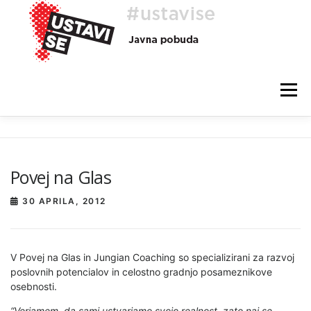
Preskoči
na
vsebino
Meni
O AKCIJI
HEJ, TI, #USTAVISE
BLOG
POMOČ
Povej na Glas
30 APRILA, 2012
V Povej na Glas in Jungian Coaching so specializirani za razvoj
poslovnih potencialov in celostno gradnjo posameznikove
osebnosti.
“Verjamem, da sami ustvarjamo svojo realnost, zato naj se