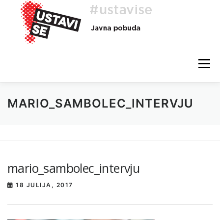
Preskoči
na
vsebino
Meni
MARIO_SAMBOLEC_INTERVJU
O AKCIJI
HEJ, TI, #USTAVISE
BLOG
POMOČ
mario_sambolec_intervju
18 JULIJA, 2017