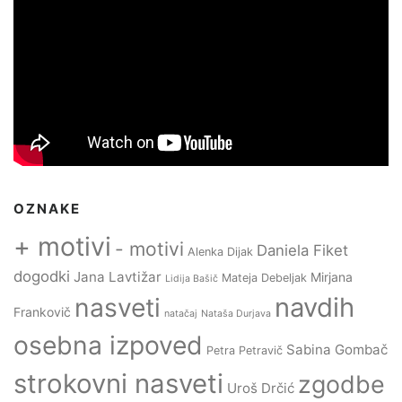
OZNAKE
+ motivi
- motivi
Daniela Fiket
Alenka Dijak
dogodki
Jana Lavtižar
Mirjana
Mateja Debeljak
Lidija Bašič
navdih
nasveti
Frankovič
natačaj
Nataša Durjava
osebna izpoved
Sabina Gombač
Petra Petravič
strokovni nasveti
zgodbe
Uroš Drčić