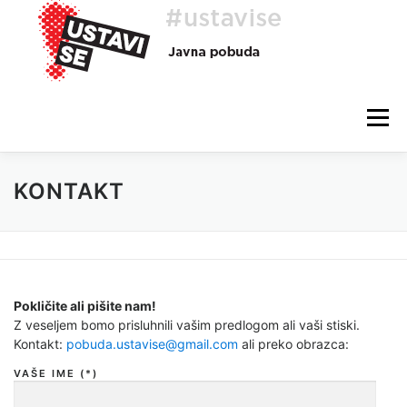
Preskoči
na
vsebino
Meni
KONTAKT
O AKCIJI
HEJ, TI, #USTAVISE
BLOG
POMOČ
Pokličite ali pišite nam!
Z veseljem bomo prisluhnili vašim predlogom ali vaši stiski.
Kontakt:
pobuda.ustavise@gmail.com
ali preko obrazca:
VAŠE IME (*)