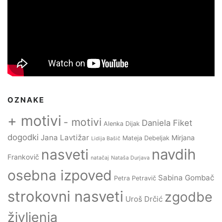
OZNAKE
+ motivi
- motivi
Daniela Fiket
Alenka Dijak
dogodki
Jana Lavtižar
Mirjana
Mateja Debeljak
Lidija Bašič
navdih
nasveti
Frankovič
natačaj
Nataša Durjava
osebna izpoved
Sabina Gombač
Petra Petravič
strokovni nasveti
zgodbe
Uroš Drčić
življenja