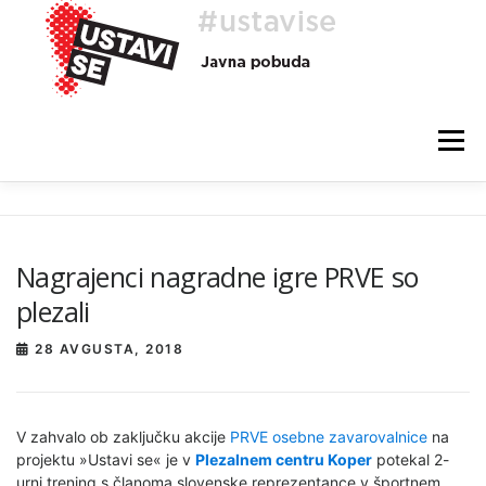
Preskoči
na
vsebino
Meni
O AKCIJI
HEJ, TI, #USTAVISE
BLOG
POMOČ
Nagrajenci nagradne igre PRVE so
plezali
28 AVGUSTA, 2018
V zahvalo ob zaključku akcije
PRVE osebne zavarovalnice
na
projektu »Ustavi se« je v
Plezalnem centru Koper
potekal 2-
urni trening s članoma slovenske reprezentance v športnem