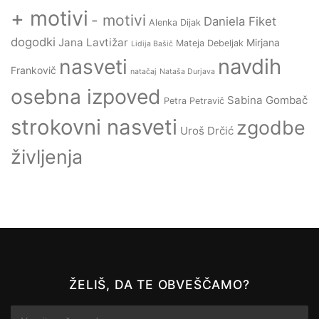
+ motivi
- motivi
Daniela Fiket
Alenka Dijak
dogodki
Jana Lavtižar
Mirjana
Mateja Debeljak
Lidija Bašič
navdih
nasveti
Frankovič
natačaj
Nataša Durjava
osebna izpoved
Sabina Gombač
Petra Petravič
strokovni nasveti
zgodbe
Uroš Drčić
življenja
ŽELIŠ, DA TE OBVEŠČAMO?