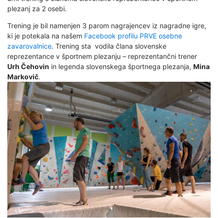
plezanj za 2 osebi.
Trening je bil namenjen 3 parom nagrajencev iz nagradne igre,
ki je potekala na našem
Facebook profilu PRVE osebne
zavarovalnice
. Trening sta vodila člana slovenske
reprezentance v športnem plezanju – reprezentančni trener
Urh Čehovin
in legenda slovenskega športnega plezanja,
Mina
Markovič
.