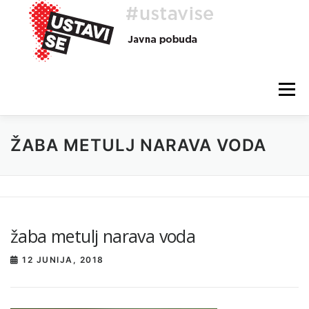
Preskoči
na
vsebino
Meni
ŽABA METULJ NARAVA VODA
O AKCIJI
HEJ, TI, #USTAVISE
BLOG
POMOČ
žaba metulj narava voda
12 JUNIJA, 2018