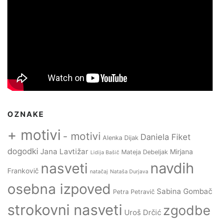
OZNAKE
+ motivi
- motivi
Daniela Fiket
Alenka Dijak
dogodki
Jana Lavtižar
Mirjana
Mateja Debeljak
Lidija Bašič
navdih
nasveti
Frankovič
natačaj
Nataša Durjava
osebna izpoved
Sabina Gombač
Petra Petravič
strokovni nasveti
zgodbe
Uroš Drčić