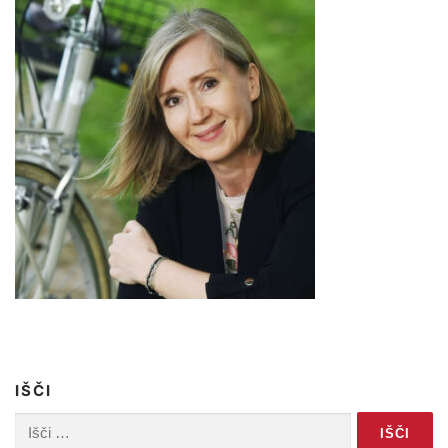
IŠČI
Išči: