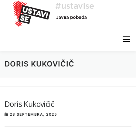
Preskoči
na
vsebino
Meni
DORIS KUKOVIČIČ
O AKCIJI
HEJ, TI, #USTAVISE
BLOG
POMOČ
Doris Kukovičič
28 SEPTEMBRA, 2025