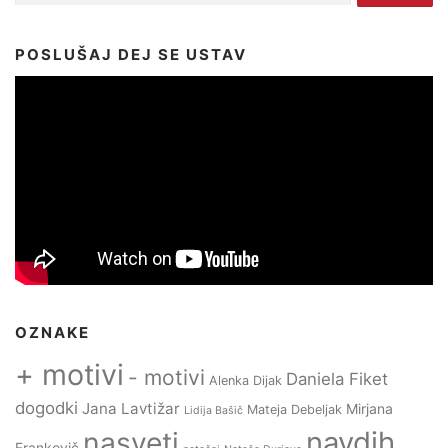
POSLUŠAJ DEJ SE USTAV
OZNAKE
+ motivi
- motivi
Daniela Fiket
Alenka Dijak
dogodki
Jana Lavtižar
Mirjana
Mateja Debeljak
Lidija Bašič
navdih
nasveti
Frankovič