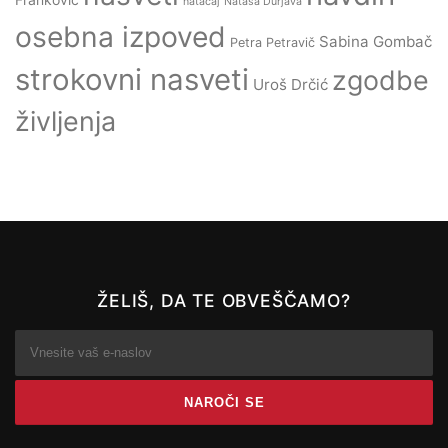
natačaj
Nataša Durjava
osebna izpoved
Sabina Gombač
Petra Petravič
strokovni nasveti
zgodbe
Uroš Drčić
življenja
ŽELIŠ, DA TE OBVEŠČAMO?