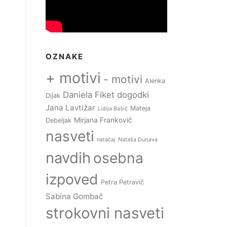
OZNAKE
+ motivi
- motivi
Alenka
Daniela Fiket
dogodki
Dijak
Jana Lavtižar
Mateja
Lidija Bašič
Mirjana Frankovič
Debeljak
nasveti
natačaj
Nataša Durjava
navdih
osebna
izpoved
Petra Petravič
Sabina Gombač
strokovni nasveti