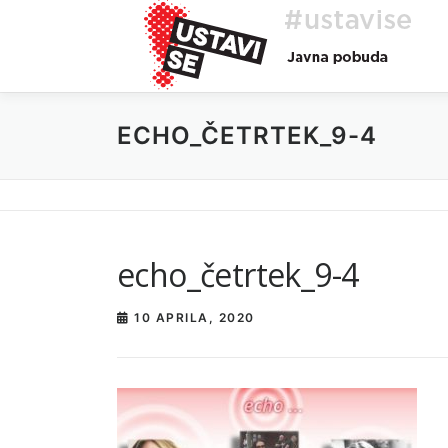
Preskoči
na
vsebino
ECHO_ČETRTEK_9-4
echo_četrtek_9-4
10 APRILA, 2020