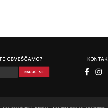
A TE OBVEŠČAMO?
KONTAK
Copyright © 2026 Ustavi se!
–
OnePress
tema od FameThemes