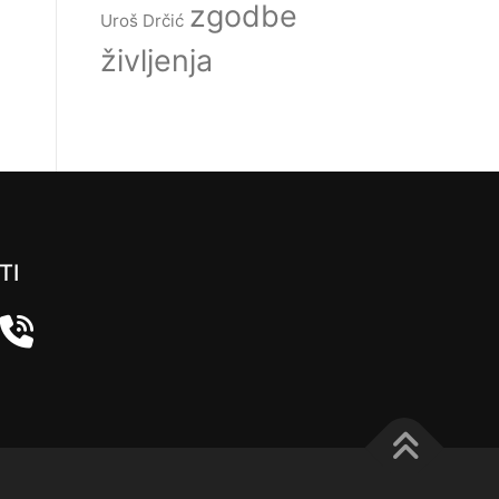
zgodbe
Uroš Drčić
življenja
TI