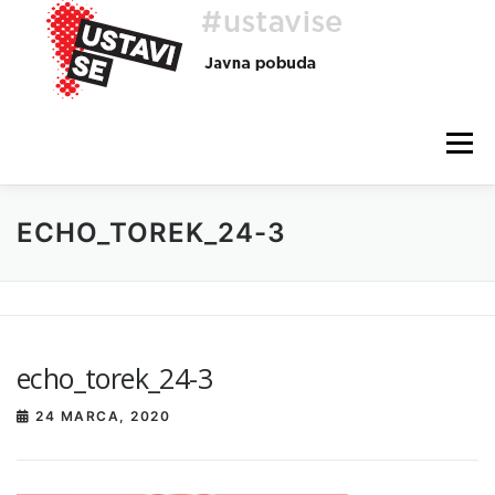
Preskoči
na
vsebino
Meni
ECHO_TOREK_24-3
O AKCIJI
HEJ, TI, #USTAVISE
BLOG
POMOČ
echo_torek_24-3
24 MARCA, 2020