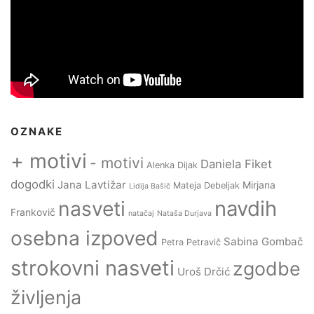
OZNAKE
+ motivi
- motivi
Daniela Fiket
Alenka Dijak
dogodki
Jana Lavtižar
Mirjana
Mateja Debeljak
Lidija Bašič
navdih
nasveti
Frankovič
natačaj
Nataša Durjava
osebna izpoved
Sabina Gombač
Petra Petravič
strokovni nasveti
zgodbe
Uroš Drčić
življenja