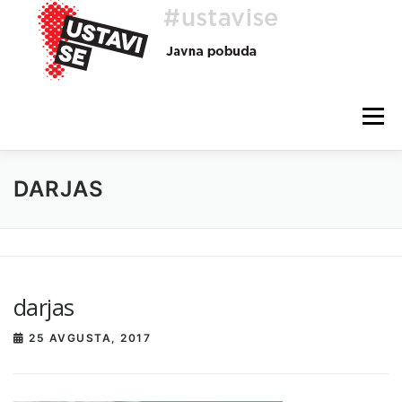
Preskoči
na
vsebino
Meni
DARJAS
O AKCIJI
HEJ, TI, #USTAVISE
BLOG
POMOČ
darjas
25 AVGUSTA, 2017