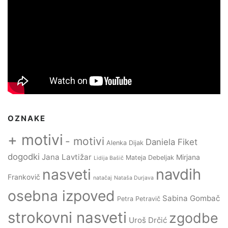
OZNAKE
+ motivi
- motivi
Daniela Fiket
Alenka Dijak
dogodki
Jana Lavtižar
Mirjana
Mateja Debeljak
Lidija Bašič
navdih
nasveti
Frankovič
natačaj
Nataša Durjava
osebna izpoved
Sabina Gombač
Petra Petravič
strokovni nasveti
zgodbe
Uroš Drčić