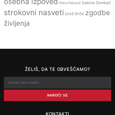
osebna izpoved
Sabina Gombač
Petra Petravič
strokovni nasveti
zgodbe
Uroš Drčić
življenja
ŽELIŠ, DA TE OBVEŠČAMO?
KONTAKTI