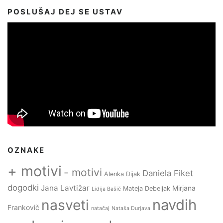
POSLUŠAJ DEJ SE USTAV
OZNAKE
+ motivi
- motivi
Daniela Fiket
Alenka Dijak
dogodki
Jana Lavtižar
Mirjana
Mateja Debeljak
Lidija Bašič
navdih
nasveti
Frankovič
natačaj
Nataša Durjava