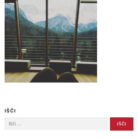
IŠČI
Išči: