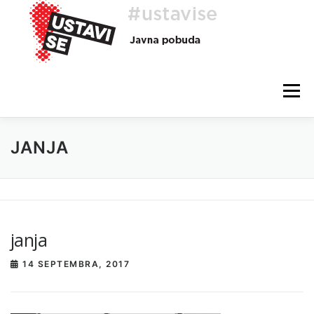
Preskoči
na
vsebino
Meni
JANJA
O AKCIJI
HEJ, TI, #USTAVISE
BLOG
POMOČ
janja
14 SEPTEMBRA, 2017