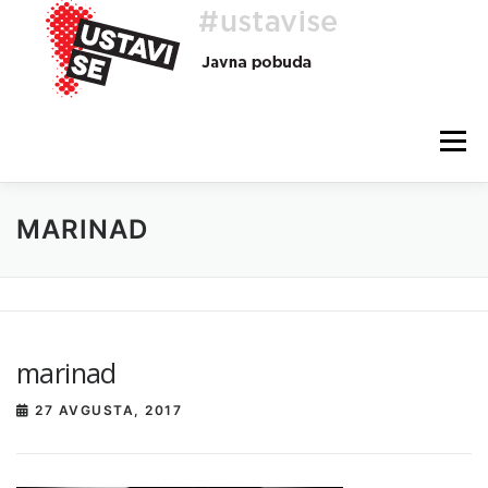
Preskoči
na
vsebino
Meni
MARINAD
O AKCIJI
HEJ, TI, #USTAVISE
BLOG
POMOČ
marinad
27 AVGUSTA, 2017