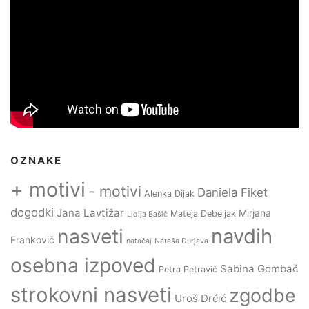
OZNAKE
+ motivi
- motivi
Daniela Fiket
Alenka Dijak
dogodki
Jana Lavtižar
Mirjana
Mateja Debeljak
Lidija Bašič
navdih
nasveti
Frankovič
natačaj
Nataša Durjava
osebna izpoved
Sabina Gombač
Petra Petravič
strokovni nasveti
zgodbe
Uroš Drčić