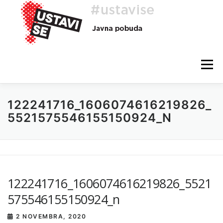
Preskoči
na
vsebino
Meni
122241716_1606074616219826_
O AKCIJI
HEJ, TI, #USTAVISE
BLOG
POMOČ
5521575546155150924_N
122241716_1606074616219826_5521
575546155150924_n
2 NOVEMBRA, 2020