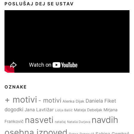
POSLUŠAJ DEJ SE USTAV
OZNAKE
+ motivi
- motivi
Daniela Fiket
Alenka Dijak
dogodki
Jana Lavtižar
Mirjana
Mateja Debeljak
Lidija Bašič
navdih
nasveti
Frankovič
natačaj
Nataša Durjava
osebna izpoved
Sabina Gombač