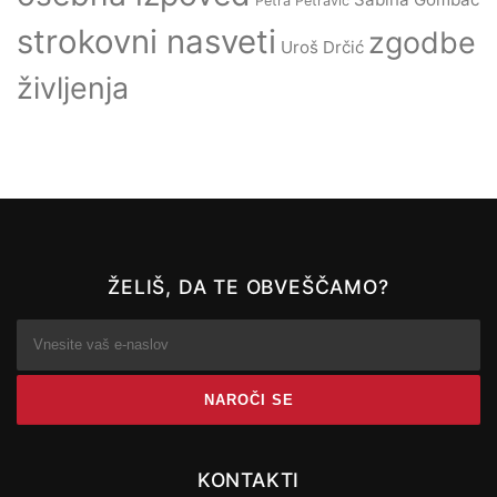
Petra Petravič
strokovni nasveti
zgodbe
Uroš Drčić
življenja
ŽELIŠ, DA TE OBVEŠČAMO?
KONTAKTI