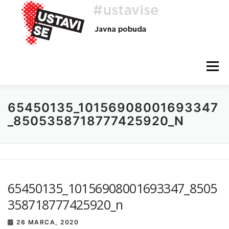
Preskoči
na
vsebino
Meni
65450135_10156908001693347
O AKCIJI
HEJ, TI, #USTAVISE
BLOG
POMOČ
_8505358718777425920_N
65450135_10156908001693347_8505
358718777425920_n
26 MARCA, 2020