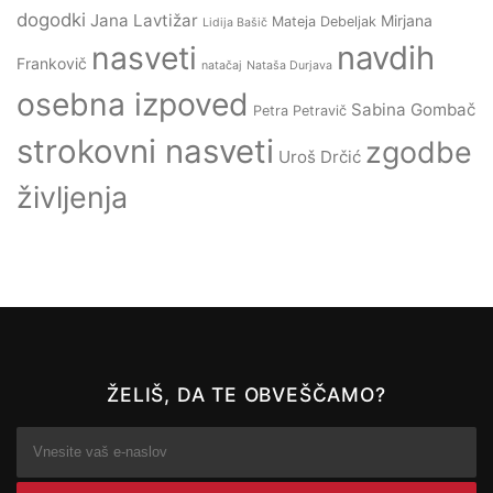
dogodki
Jana Lavtižar
Mirjana
Mateja Debeljak
Lidija Bašič
navdih
nasveti
Frankovič
natačaj
Nataša Durjava
osebna izpoved
Sabina Gombač
Petra Petravič
strokovni nasveti
zgodbe
Uroš Drčić
življenja
ŽELIŠ, DA TE OBVEŠČAMO?