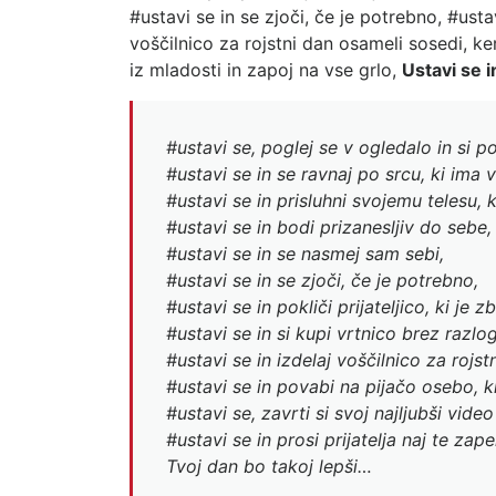
#ustavi se in se zjoči, če je potrebno, #ustavi
voščilnico za rojstni dan osameli sosedi, ker
iz mladosti in zapoj na vse grlo,
Ustavi se i
#ustavi se, poglej se v ogledalo in si p
#ustavi se in se ravnaj po srcu, ki ima 
#ustavi se in prisluhni svojemu telesu, k
#ustavi se in bodi prizanesljiv do sebe,
#ustavi se in se nasmej sam sebi,
#ustavi se in se zjoči, če je potrebno,
#ustavi se in pokliči prijateljico, ki je z
#ustavi se in si kupi vrtnico brez razlo
#ustavi se in izdelaj voščilnico za rojst
#ustavi se in povabi na pijačo osebo, ki
#ustavi se, zavrti si svoj najljubši vide
#ustavi se in prosi prijatelja naj te zap
Tvoj dan bo takoj lepši…