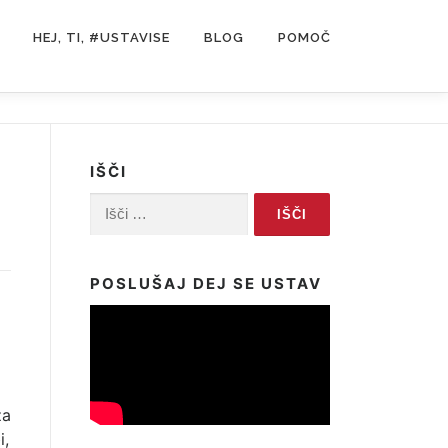
HEJ, TI, #USTAVISE
BLOG
POMOČ
IŠČI
Išči:
POSLUŠAJ DEJ SE USTAV
za
i,