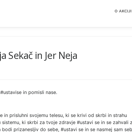
O AKCIJI
ja Sekač in Jer Neja
#ustavise in pomisli nase.
 in prisluhni svojemu telesu, ki se krivi od skrbi in strahu
sistemu, ki skrbi za tvoje zdravje #ustavi se in se zahvali 
n bodi prizanesljiv do sebe, #ustavi se in se nasmej sam seb