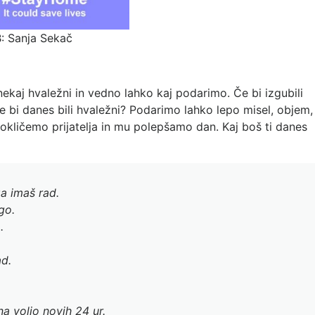
: Sanja Sekač
ekaj hvaležni in vedno lahko kaj podarimo. Če bi izgubili
e bi danes bili hvaležni? Podarimo lahko lepo misel, objem,
okličemo prijatelja in mu polepšamo dan. Kaj boš ti danes
a imaš rad.
go.
.
ad.
a voljo novih 24 ur.