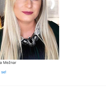
ja Mežnar
 se!