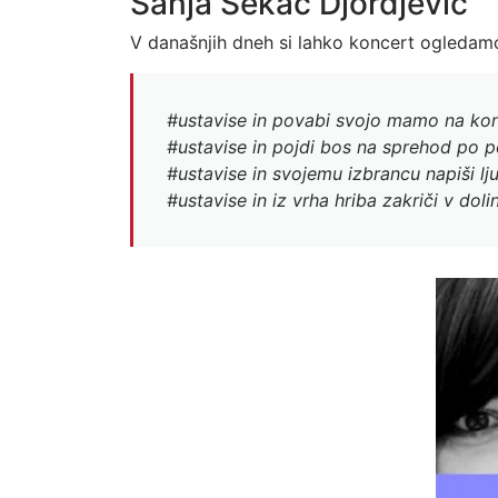
Sanja Sekač Djordjević
V današnjih dneh si lahko koncert ogledamo 
#ustavise in povabi svojo mamo na kon
#ustavise in pojdi bos na sprehod po p
#ustavise in svojemu izbrancu napiši l
#ustavise in iz vrha hriba zakriči v dol