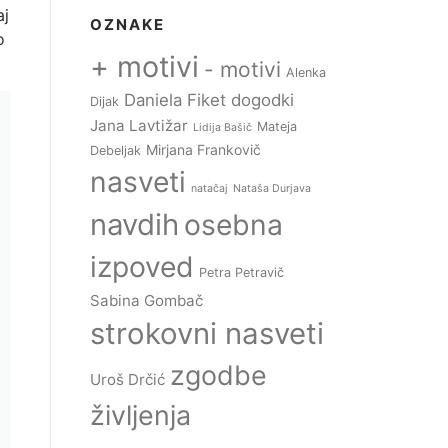
aj
OZNAKE
o
+ motivi
- motivi
Alenka
Daniela Fiket
dogodki
Dijak
Jana Lavtižar
Mateja
Lidija Bašič
Mirjana Frankovič
Debeljak
nasveti
natačaj
Nataša Durjava
navdih
osebna
izpoved
Petra Petravič
Sabina Gombač
strokovni nasveti
zgodbe
Uroš Drčić
življenja