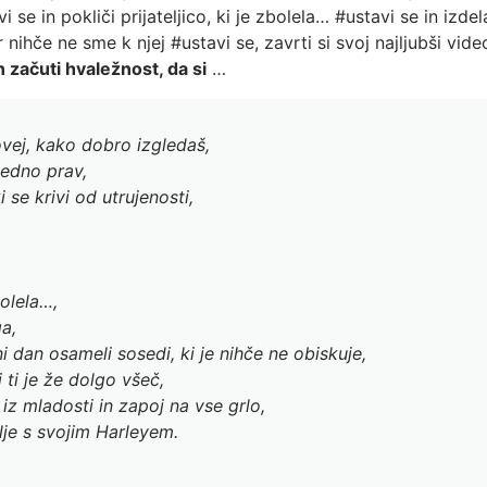
 se in pokliči prijateljico, ki je zbolela… #ustavi se in izdel
 nihče ne sme k njej #ustavi se, zavrti si svoj najljubši vide
n začuti hvaležnost, da si
…
ovej, kako dobro izgledaš,
vedno prav,
i se krivi od utrujenosti,
bolela…,
ga,
ni dan osameli sosedi, ki je nihče ne obiskuje,
 ti je že dolgo všeč,
o iz mladosti in zapoj na vse grlo,
elje s svojim Harleyem.