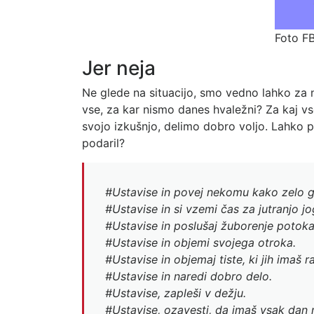
Foto FB
Jer neja
Ne glede na situacijo, smo vedno lahko za n
vse, za kar nismo danes hvaležni? Za kaj vs
svojo izkušnjo, delimo dobro voljo. Lahko p
podaril?
#Ustavise in povej nekomu kako zelo g
#Ustavise in si vzemi čas za jutranjo jo
#Ustavise in poslušaj žuborenje potoka
#Ustavise in objemi svojega otroka.
#Ustavise in objemaj tiste, ki jih imaš r
#Ustavise in naredi dobro delo.
#Ustavise, zapleši v dežju.
#Ustavise, ozavesti, da imaš vsak dan n