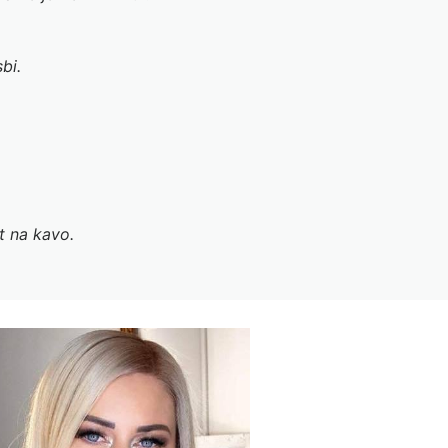
bi.
st na kavo.