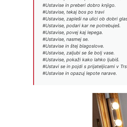
#Ustavise in preberi dobro knjigo.
#Ustavise, tekaj bos po travi
#Ustavise, zapleši na ulici ob dobri glas
#Ustavise, podari kar ne potrebuješ.
#Ustavise, povej kaj lepega.
#Ustavise, nasmej se.
#Ustavise in štej blagoslove.
#Ustavise, zaljubi se še bolj vase.
#Ustavise, pokaži kako lahko ljubiš.
#Ustavi se in pojdi s prijateljicami v Tr
#Ustavise in opazuj lepote narave.