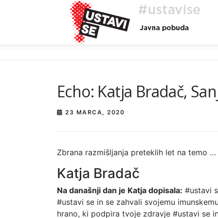
Preskoči
na
vsebino
Echo: Katja Bradač, San
23 MARCA, 2020
Zbrana razmišljanja preteklih let na temo … 
Katja Bradač
Na današnji dan je Katja dopisala:
#ustavi se
#ustavi se in se zahvali svojemu imunskemu 
hrano, ki podpira tvoje zdravje #ustavi se i