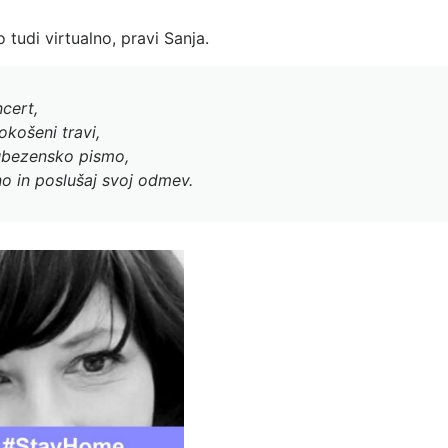
tudi virtualno, pravi Sanja.
cert,
okošeni travi,
jubezensko pismo,
ino in poslušaj svoj odmev.