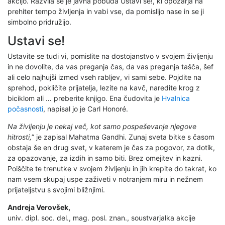
akcijo. Razvila se je javna pobuda Ustavi se!, ki opozarja na
prehiter tempo življenja in vabi vse, da pomislijo nase in se ji
simbolno pridružijo.
Ustavi se!
Ustavite se tudi vi, pomislite na dostojanstvo v svojem življenju
in ne dovolite, da vas preganja čas, da vas preganja tašča, šef
ali celo najhujši izmed vseh rabljev, vi sami sebe. Pojdite na
sprehod, pokličite prijatelja, lezite na kavč, naredite krog z
biciklom ali … preberite knjigo. Ena čudovita je
Hvalnica
počasnosti
, napisal jo je Carl Honoré.
Na življenju je nekaj več, kot samo pospeševanje njegove
hitrosti,
” je zapisal Mahatma Gandhi. Zunaj sveta bitke s časom
obstaja še en drug svet, v katerem je čas za pogovor, za dotik,
za opazovanje, za izdih in samo biti. Brez omejitev in kazni.
Poiščite te trenutke v svojem življenju in jih krepite do takrat, ko
nam vsem skupaj uspe zaživeti v notranjem miru in nežnem
prijateljstvu s svojimi bližnjimi.
Andreja Verovšek,
univ. dipl. soc. del., mag. posl. znan., soustvarjalka akcije