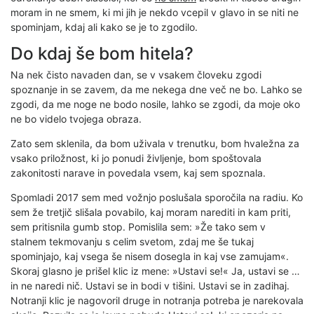
moram in ne smem, ki mi jih je nekdo vcepil v glavo in se niti ne
spominjam, kdaj ali kako se je to zgodilo.
Do kdaj še bom hitela?
Na nek čisto navaden dan, se v vsakem človeku zgodi
spoznanje in se zavem, da me nekega dne več ne bo. Lahko se
zgodi, da me noge ne bodo nosile, lahko se zgodi, da moje oko
ne bo videlo tvojega obraza.
Zato sem sklenila, da bom uživala v trenutku, bom hvaležna za
vsako priložnost, ki jo ponudi življenje, bom spoštovala
zakonitosti narave in povedala vsem, kaj sem spoznala.
Spomladi 2017 sem med vožnjo poslušala sporočila na radiu. Ko
sem že tretjič slišala povabilo, kaj moram narediti in kam priti,
sem pritisnila gumb stop. Pomislila sem: »Že tako sem v
stalnem tekmovanju s celim svetom, zdaj me še tukaj
spominjajo, kaj vsega še nisem dosegla in kaj vse zamujam«.
Skoraj glasno je prišel klic iz mene: »Ustavi se!« Ja, ustavi se …
in ne naredi nič. Ustavi se in bodi v tišini. Ustavi se in zadihaj.
Notranji klic je nagovoril druge in notranja potreba je narekovala