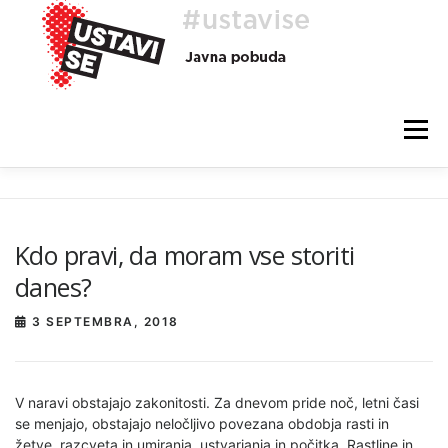
Preskoči
na
vsebino
Meni
O AKCIJI
HEJ, TI, #USTAVISE
BLOG
POMOČ
Kdo pravi, da moram vse storiti
danes?
3 SEPTEMBRA, 2018
V naravi obstajajo zakonitosti. Za dnevom pride noč, letni časi
se menjajo, obstajajo neločljivo povezana obdobja rasti in
žetve, razcveta in umiranja, ustvarjanja in počitka. Rastline in