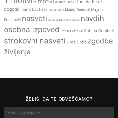
+ motivi
- motivi
Daniela Fiket
Alenka Dijak
dogodki
Jana Lavtižar
Mirjana
Mateja Debeljak
Lidija Bašič
navdih
nasveti
Frankovič
natačaj
Nataša Durjava
osebna izpoved
Sabina Gombač
Petra Petravič
strokovni nasveti
zgodbe
Uroš Drčić
življenja
ŽELIŠ, DA TE OBVEŠČAMO?