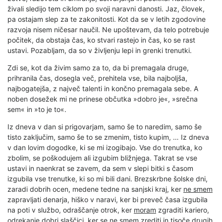
živali sledijo tem ciklom po svoji naravni danosti. Jaz, človek,
pa ostajam slep za te zakonitosti. Kot da se v letih zgodovine
razvoja nisem ničesar naučil. Ne upoštevam, da telo potrebuje
počitek, da obstaja čas, ko stvari rastejo in čas, ko se rast
ustavi. Pozabljam, da so v življenju lepi in grenki trenutki.
Zdi se, kot da živim samo za to, da bi premagala druge,
prihranila čas, dosegla več, prehitela vse, bila najboljša,
najbogatejša, z največ talenti in končno premagala sebe. A
noben dosežek mi ne prinese občutka »dobro je«, »srečna
sem« in »to je to«.
Iz dneva v dan si prigovarjam, samo še to naredim, samo še
tisto zaključim, samo še to se zmenim, tisto kupim, … Iz dneva
v dan lovim dogodke, ki se mi izogibajo. Vse do trenutka, ko
zbolim, se poškodujem ali izgubim bližnjega. Takrat se vse
ustavi in naenkrat se zavem, da sem v slepi bitki s časom
izgubila vse trenutke, ki so mi bili dani. Brezskrbne šolske dni,
zaradi dobrih ocen, medene tedne na sanjski kraj, ker
ne smem
zapravljati denarja, hiško v naravi, ker bi preveč časa izgubila
na poti v službo, odraščanje otrok, ker
moram
zgraditi kariero,
odrekanje dobri slaščici, ker se
ne smem
zrediti in tisoče drugih