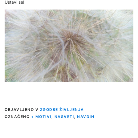
Ustavi se!
OBJAVLJENO V
ZGODBE ŽIVLJENJA
OZNAČENO
+ MOTIVI
,
NASVETI
,
NAVDIH