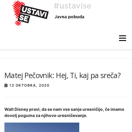
Preskoči
na
vsebino
Meni
O AKCIJI
HEJ, TI, #USTAVISE
BLOG
POMOČ
Matej Pečovnik: Hej, Ti, kaj pa sreča?
12 OKTOBRA, 2020
Walt Disney pravi, da se nam vse sanje uresničijo, če imamo
dovolj poguma za njihovo uresničevanje.