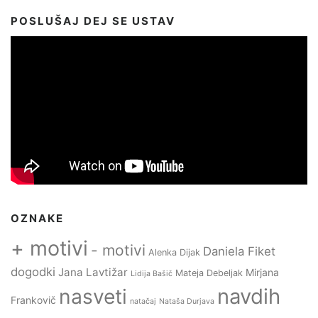
POSLUŠAJ DEJ SE USTAV
OZNAKE
+ motivi
- motivi
Daniela Fiket
Alenka Dijak
dogodki
Jana Lavtižar
Mirjana
Mateja Debeljak
Lidija Bašič
navdih
nasveti
Frankovič
natačaj
Nataša Durjava