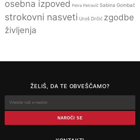
osebna izpoved
Sabina Gombač
Petra Petravič
strokovni nasveti
zgodbe
Uroš Drčić
življenja
ŽELIŠ, DA TE OBVEŠČAMO?