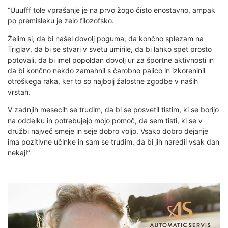
“Uuufff tole vprašanje je na prvo žogo čisto enostavno, ampak
po premisleku je zelo filozofsko.
Želim si, da bi našel dovolj poguma, da končno splezam na
Triglav, da bi se stvari v svetu umirile, da bi lahko spet prosto
potovali, da bi imel popoldan dovolj ur za športne aktivnosti in
da bi končno nekdo zamahnil s čarobno palico in izkoreninil
otroškega raka, ker to so najbolj žalostne zgodbe v naših
vrstah.
V zadnjih mesecih se trudim, da bi se posvetil tistim, ki se borijo
na oddelku in potrebujejo mojo pomoč, da sem tisti, ki se v
družbi največ smeje in seje dobro voljo. Vsako dobro dejanje
ima pozitivne učinke in sam se trudim, da bi jih naredil vsak dan
nekaj!”