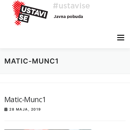
Preskoči
na
vsebino
Meni
MATIC-MUNC1
O AKCIJI
HEJ, TI, #USTAVISE
BLOG
POMOČ
Matic-Munc1
28 MAJA, 2019