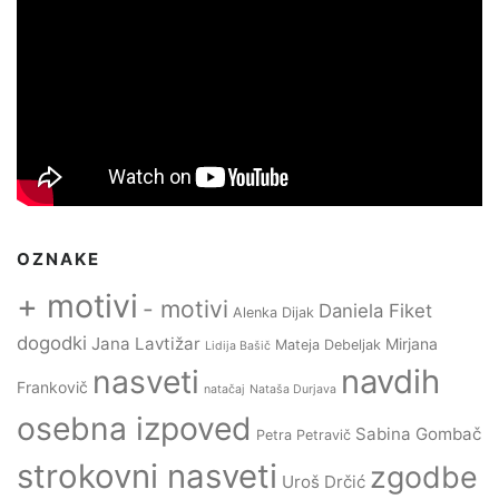
OZNAKE
+ motivi
- motivi
Daniela Fiket
Alenka Dijak
dogodki
Jana Lavtižar
Mirjana
Mateja Debeljak
Lidija Bašič
navdih
nasveti
Frankovič
natačaj
Nataša Durjava
osebna izpoved
Sabina Gombač
Petra Petravič
strokovni nasveti
zgodbe
Uroš Drčić