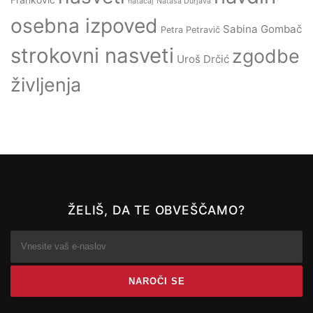
natačaj
Nataša Durjava
osebna izpoved
Sabina Gombač
Petra Petravič
strokovni nasveti
zgodbe
Uroš Drčić
življenja
ŽELIŠ, DA TE OBVEŠČAMO?