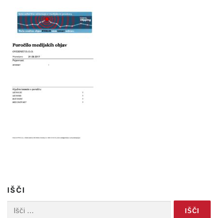
IŠČI
Išči: