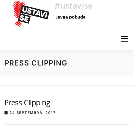
Preskoči
na
vsebino
Meni
PRESS CLIPPING
O AKCIJI
HEJ, TI, #USTAVISE
BLOG
POMOČ
Press Clipping
24 SEPTEMBRA, 2017