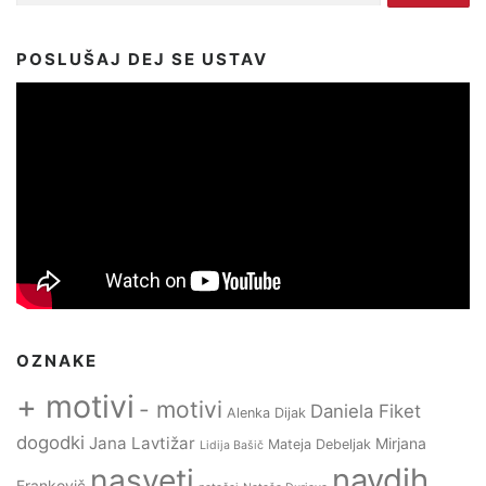
POSLUŠAJ DEJ SE USTAV
OZNAKE
+ motivi
- motivi
Daniela Fiket
Alenka Dijak
dogodki
Jana Lavtižar
Mirjana
Mateja Debeljak
Lidija Bašič
navdih
nasveti
Frankovič