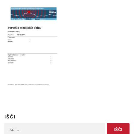
IŠČI
Išči: