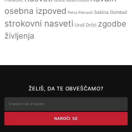
natačaj
Nataša Durjava
osebna izpoved
Sabina Gombač
Petra Petravič
strokovni nasveti
zgodbe
Uroš Drčić
življenja
ŽELIŠ, DA TE OBVEŠČAMO?