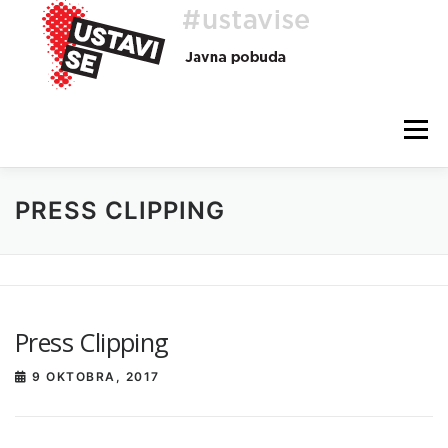
Preskoči
na
vsebino
Meni
PRESS CLIPPING
O AKCIJI
HEJ, TI, #USTAVISE
BLOG
POMOČ
Press Clipping
9 OKTOBRA, 2017