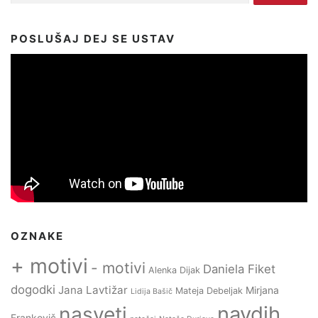
POSLUŠAJ DEJ SE USTAV
OZNAKE
+ motivi
- motivi
Daniela Fiket
Alenka Dijak
dogodki
Jana Lavtižar
Mirjana
Mateja Debeljak
Lidija Bašič
navdih
nasveti
Frankovič