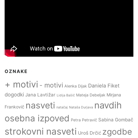
OZNAKE
+ motivi
- motivi
Daniela Fiket
Alenka Dijak
dogodki
Jana Lavtižar
Mirjana
Mateja Debeljak
Lidija Bašič
navdih
nasveti
Frankovič
natačaj
Nataša Durjava
osebna izpoved
Sabina Gombač
Petra Petravič
strokovni nasveti
zgodbe
Uroš Drčić