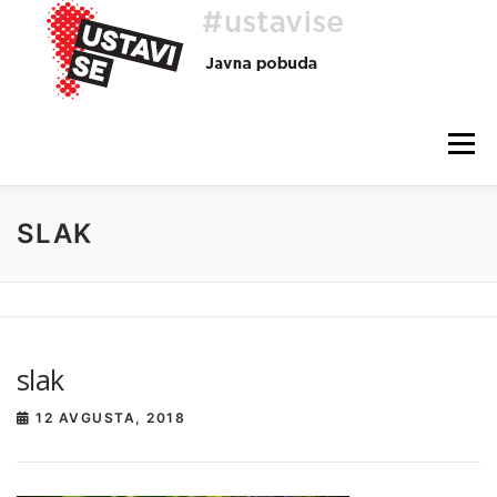
Preskoči
na
vsebino
Meni
SLAK
O AKCIJI
HEJ, TI, #USTAVISE
BLOG
POMOČ
slak
12 AVGUSTA, 2018