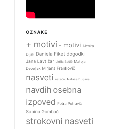
OZNAKE
+ motivi
- motivi
Alenka
Daniela Fiket
dogodki
Dijak
Jana Lavtižar
Mateja
Lidija Bašič
Mirjana Frankovič
Debeljak
nasveti
natačaj
Nataša Durjava
navdih
osebna
izpoved
Petra Petravič
Sabina Gombač
strokovni nasveti