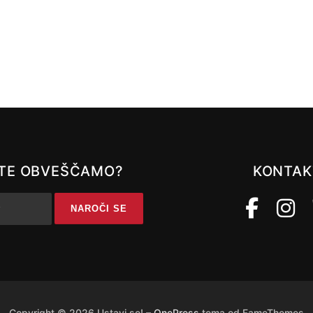
A TE OBVEŠČAMO?
KONTAK
Copyright © 2026 Ustavi se!
–
OnePress
tema od FameThemes