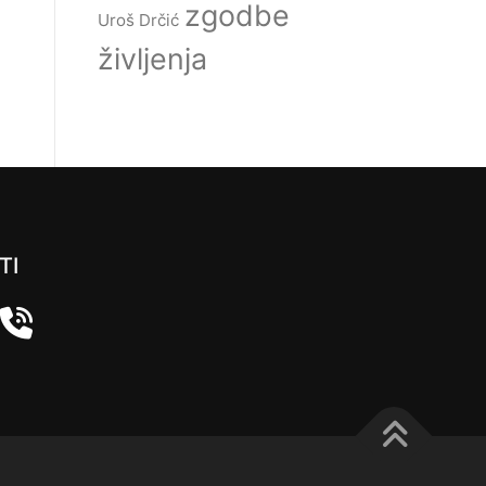
zgodbe
Uroš Drčić
življenja
TI