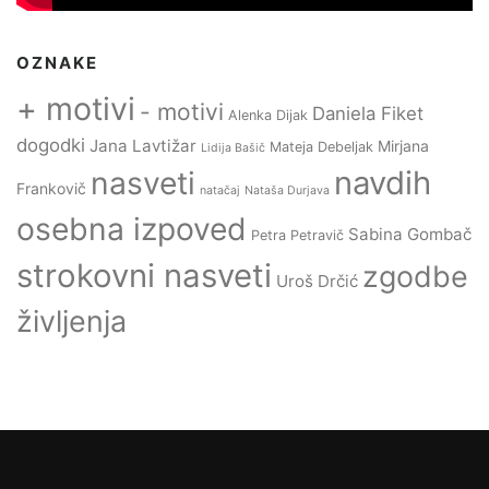
OZNAKE
+ motivi
- motivi
Daniela Fiket
Alenka Dijak
dogodki
Jana Lavtižar
Mirjana
Mateja Debeljak
Lidija Bašič
navdih
nasveti
Frankovič
natačaj
Nataša Durjava
osebna izpoved
Sabina Gombač
Petra Petravič
strokovni nasveti
zgodbe
Uroš Drčić
življenja