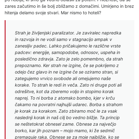
zares začutimo in še bolj zbližamo z domačimi. Umirjeno in brez
hitenja delamo svoje stvari. Mar nismo to hoteli?
Strah je življenjski paralizator. Je zaviralec napredka
in razvoja in ne vodi samo v stagnacijo ampak v
zanesljiv padec. Lahko pričakujemo le različne vrste
padcev: energije, samopodobe, odnosov, uspeha in
posledično zdravja. Zato je zelo pomembno, da strah
prepoznamo. Ker strah ne izgine, če se pokrijemo z
odejo čez glavo in ne izgine če se oziramo stran, si
zategujemo vrvico svobode ali omejujemo naše
korake. To strah le redi in veča. Zato ni druge poti ali
odrešitve, kot da zberemo voljo in stopimo korak
naprej. To ni borba z atomsko bombo, kjer v krču
čakamo na povratni najhujši udarec. Borba s strahom
je korak za korakom. Zato zbiramo moč le za vsak
naslednji korak in naš cilj bo vedno bližje. Ta princip
se neštetokrat obnesel zame. Obnese za največjo
borko, kar jih poznam – mojo mamo, ki že sedmič
premaguje raka. Obnese se za moje najbližje, ko se