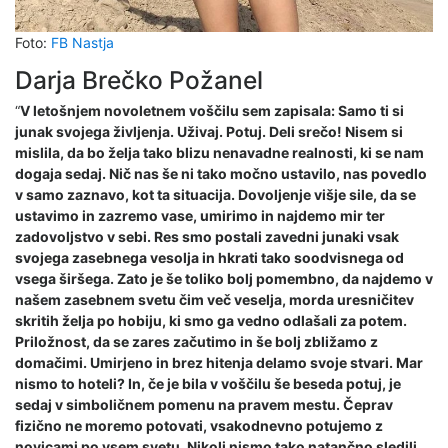
Foto:
FB Nastja
Darja Brečko Požanel
“
V letošnjem novoletnem voščilu sem zapisala: Samo ti si
junak svojega življenja. Uživaj. Potuj. Deli srečo! Nisem si
mislila, da bo želja tako blizu nenavadne realnosti, ki se nam
dogaja sedaj. Nič nas še ni tako močno ustavilo, nas povedlo
v samo zaznavo, kot ta situacija. Dovoljenje višje sile, da se
ustavimo in zazremo vase, umirimo in najdemo mir ter
zadovoljstvo v sebi. Res smo postali zavedni junaki vsak
svojega zasebnega vesolja in hkrati tako soodvisnega od
vsega širšega. Zato je še toliko bolj pomembno, da najdemo v
našem zasebnem svetu čim več veselja, morda uresničitev
skritih želja po hobiju, ki smo ga vedno odlašali za potem.
Priložnost, da se zares začutimo in še bolj zbližamo z
domačimi. Umirjeno in brez hitenja delamo svoje stvari. Mar
nismo to hoteli? In, če je bila v voščilu še beseda potuj, je
sedaj v simboličnem pomenu na pravem mestu. Čeprav
fizično ne moremo potovati, vsakodnevno potujemo z
novicami po vsem svetu. Nikoli nismo tako natančno sledili