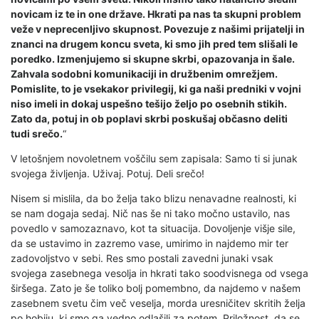
novicam iz te in one države. Hkrati pa nas ta skupni problem
veže v neprecenljivo skupnost. Povezuje z našimi prijatelji in
znanci na drugem koncu sveta, ki smo jih pred tem slišali le
poredko. Izmenjujemo si skupne skrbi, opazovanja in šale.
Zahvala sodobni komunikaciji in družbenim omrežjem.
Pomislite, to je vsekakor privilegij, ki ga naši predniki v vojni
niso imeli in dokaj uspešno tešijo željo po osebnih stikih.
Zato da, potuj in ob poplavi skrbi poskušaj občasno deliti
tudi srečo.
“
V letošnjem novoletnem voščilu sem zapisala: Samo ti si junak
svojega življenja. Uživaj. Potuj. Deli srečo!
Nisem si mislila, da bo želja tako blizu nenavadne realnosti, ki
se nam dogaja sedaj. Nič nas še ni tako močno ustavilo, nas
povedlo v samozaznavo, kot ta situacija. Dovoljenje višje sile,
da se ustavimo in zazremo vase, umirimo in najdemo mir ter
zadovoljstvo v sebi. Res smo postali zavedni junaki vsak
svojega zasebnega vesolja in hkrati tako soodvisnega od vsega
širšega. Zato je še toliko bolj pomembno, da najdemo v našem
zasebnem svetu čim več veselja, morda uresničitev skritih želja
po hobiju, ki smo ga vedno odlašili za potem. Priložnost, da se