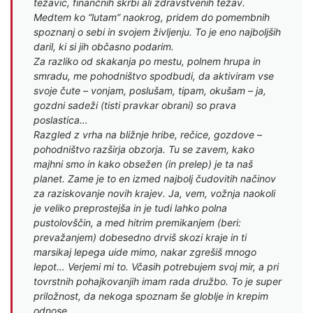
težavic, finančnih skrbi ali zdravstvenih težav.
Medtem ko “lutam” naokrog, pridem do pomembnih
spoznanj o sebi in svojem življenju. To je eno najboljših
daril, ki si jih občasno podarim.
Za razliko od skakanja po mestu, polnem hrupa in
smradu, me pohodništvo spodbudi, da aktiviram vse
svoje čute – vonjam, poslušam, tipam, okušam – ja,
gozdni sadeži (tisti pravkar obrani) so prava
poslastica…
Razgled z vrha na bližnje hribe, rečice, gozdove –
pohodništvo razširja obzorja. Tu se zavem, kako
majhni smo in kako obsežen (in prelep) je ta naš
planet. Zame je to en izmed najbolj čudovitih načinov
za raziskovanje novih krajev. Ja, vem, vožnja naokoli
je veliko preprostejša in je tudi lahko polna
pustolovščin, a med hitrim premikanjem (beri:
prevažanjem) dobesedno drviš skozi kraje in ti
marsikaj lepega uide mimo, nakar zgrešiš mnogo
lepot… Verjemi mi to. Včasih potrebujem svoj mir, a pri
tovrstnih pohajkovanjih imam rada družbo. To je super
priložnost, da nekoga spoznam še globlje in krepim
odnose.