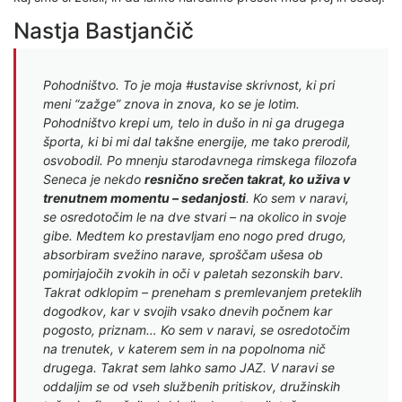
Nastja Bastjančič
Pohodništvo. To je moja #ustavise skrivnost, ki pri
meni “zažge” znova in znova, ko se je lotim.
Pohodništvo krepi um, telo in dušo in ni ga drugega
športa, ki bi mi dal takšne energije, me tako prerodil,
osvobodil. Po mnenju starodavnega rimskega filozofa
Seneca je nekdo
resnično srečen takrat, ko uživa v
trenutnem momentu – sedanjosti
. Ko sem v naravi,
se osredotočim le na dve stvari – na okolico in svoje
gibe. Medtem ko prestavljam eno nogo pred drugo,
absorbiram svežino narave, sproščam ušesa ob
pomirjajočih zvokih in oči v paletah sezonskih barv.
Takrat odklopim – preneham s premlevanjem preteklih
dogodkov, kar v svojih vsako dnevih počnem kar
pogosto, priznam… Ko sem v naravi, se osredotočim
na trenutek, v katerem sem in na popolnoma nič
drugega. Takrat sem lahko samo JAZ. V naravi se
oddaljim se od vseh službenih pritiskov, družinskih