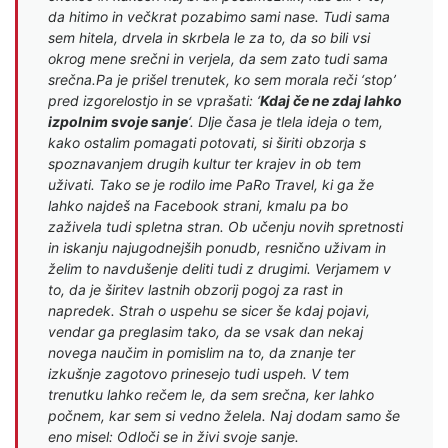
da hitimo in večkrat pozabimo sami nase. Tudi sama
sem hitela, drvela in skrbela le za to, da so bili vsi
okrog mene srečni in verjela, da sem zato tudi sama
srečna.Pa je prišel trenutek, ko sem morala reči ‘stop’
pred izgorelostjo in se vprašati: ‘
Kdaj če ne zdaj lahko
izpolnim svoje sanje
‘. Dlje časa je tlela ideja o tem,
kako ostalim pomagati potovati, si širiti obzorja s
spoznavanjem drugih kultur ter krajev in ob tem
uživati. Tako se je rodilo ime PaRo Travel, ki ga že
lahko najdeš na Facebook strani, kmalu pa bo
zaživela tudi spletna stran. Ob učenju novih spretnosti
in iskanju najugodnejših ponudb, resnično uživam in
želim to navdušenje deliti tudi z drugimi. Verjamem v
to, da je širitev lastnih obzorij pogoj za rast in
napredek. Strah o uspehu se sicer še kdaj pojavi,
vendar ga preglasim tako, da se vsak dan nekaj
novega naučim in pomislim na to, da znanje ter
izkušnje zagotovo prinesejo tudi uspeh. V tem
trenutku lahko rečem le, da sem srečna, ker lahko
počnem, kar sem si vedno želela. Naj dodam samo še
eno misel: Odloči se in živi svoje sanje.