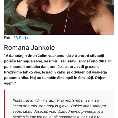
Foto:
FB Darja
Romana Jankole
“V današnjih dneh želim vsakemu, da v trenutni situaciji
poišče ter najde sebe, se umiri, se ustavi, sproščeno diha. In
pa, nasmeh polepša dan, tudi če se sprva zdi grozen.
Preživimo lahko vse, le način kako, je odvisen od vsakega
posameznika. Naj bo ta način čim lepši in čim lažji. Objem
vsem.”
#ustavise in vdihni zrak, ter si reci ‘srečen sem, saj
imam obe roki, obe nogi in glavo’. Dokler imaš samega
sebe, lahko dosežeš vse. Vsakodnevno primerjanje z
okolico in kakšen naj bi bil posameznik, nas sili v to,