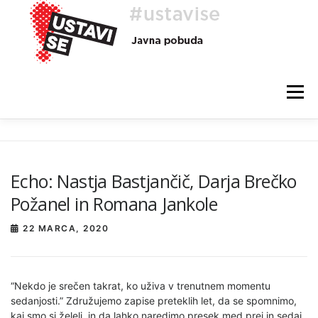
Preskoči
na
vsebino
Meni
O AKCIJI
HEJ, TI, #USTAVISE
BLOG
POMOČ
Echo: Nastja Bastjančič, Darja Brečko
Požanel in Romana Jankole
22 MARCA, 2020
“Nekdo je srečen takrat, ko uživa v trenutnem momentu
sedanjosti.” Združujemo zapise preteklih let, da se spomnimo,
kaj smo si želeli, in da lahko naredimo presek med prej in sedaj.