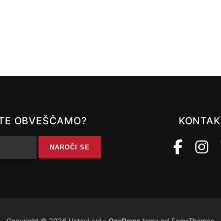
A TE OBVEŠČAMO?
KONTAK
Copyright © 2026 Ustavi se!
–
OnePress
tema od FameThemes