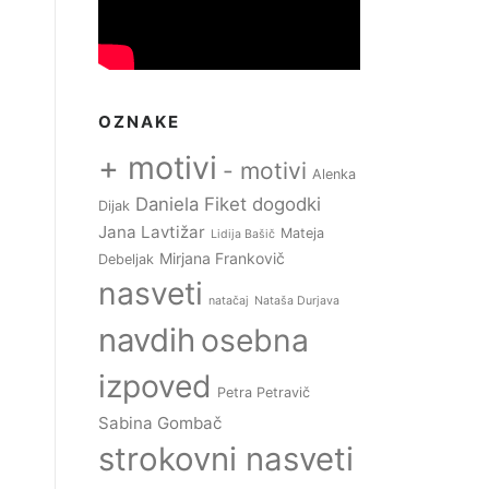
OZNAKE
+ motivi
- motivi
Alenka
Daniela Fiket
dogodki
Dijak
Jana Lavtižar
Mateja
Lidija Bašič
Mirjana Frankovič
Debeljak
nasveti
natačaj
Nataša Durjava
navdih
osebna
izpoved
Petra Petravič
Sabina Gombač
strokovni nasveti