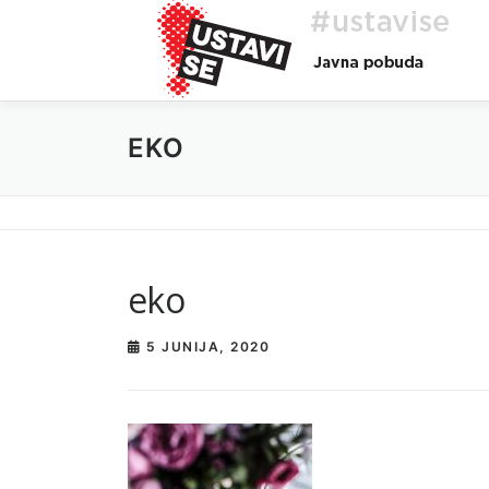
Preskoči
na
vsebino
EKO
eko
5 JUNIJA, 2020