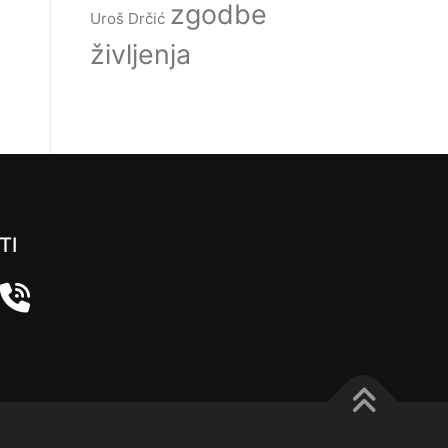
zgodbe
Uroš Drčić
življenja
TI