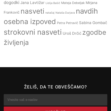
dogodki
Jana Lavtižar
Mirjana
Mateja Debeljak
Lidija Bašič
navdih
nasveti
Frankovič
natačaj
Nataša Durjava
osebna izpoved
Sabina Gombač
Petra Petravič
strokovni nasveti
zgodbe
Uroš Drčić
življenja
ŽELIŠ, DA TE OBVEŠČAMO?