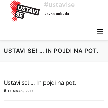
Preskoči
na
vsebino
Meni
USTAVI SE! … IN POJDI NA POT.
O AKCIJI
HEJ, TI, #USTAVISE
BLOG
POMOČ
Ustavi se! … In pojdi na pot.
16 MAJA, 2017