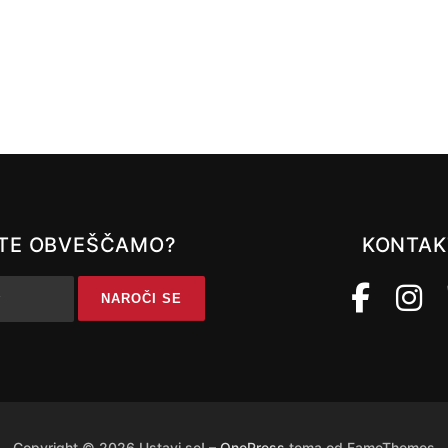
A TE OBVEŠČAMO?
KONTAK
Copyright © 2026 Ustavi se!
–
OnePress
tema od FameThemes