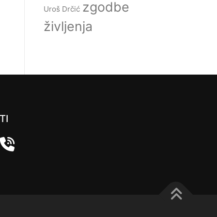
zgodbe
Uroš Drčić
življenja
TI