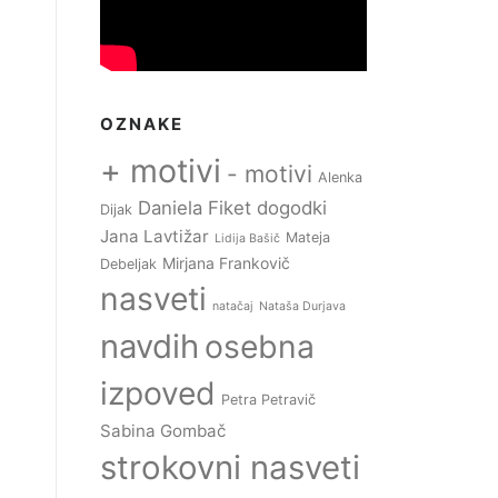
OZNAKE
+ motivi
- motivi
Alenka
Daniela Fiket
dogodki
Dijak
Jana Lavtižar
Mateja
Lidija Bašič
Mirjana Frankovič
Debeljak
nasveti
natačaj
Nataša Durjava
navdih
osebna
izpoved
Petra Petravič
Sabina Gombač
strokovni nasveti