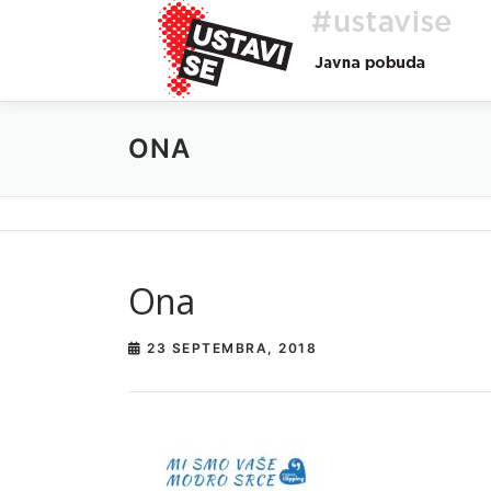
Preskoči
na
vsebino
ONA
Ona
23 SEPTEMBRA, 2018