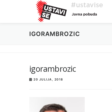
Preskoči
na
vsebino
IGORAMBROZIC
igorambrozic
20 JULIJA, 2018