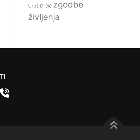
zgodbe
Uroš Drčić
življenja
TI