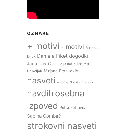
OZNAKE
+ motivi
- motivi
Alenka
Daniela Fiket
dogodki
Dijak
Jana Lavtižar
Mateja
Lidija Bašič
Mirjana Frankovič
Debeljak
nasveti
natačaj
Nataša Durjava
navdih
osebna
izpoved
Petra Petravič
Sabina Gombač
strokovni nasveti