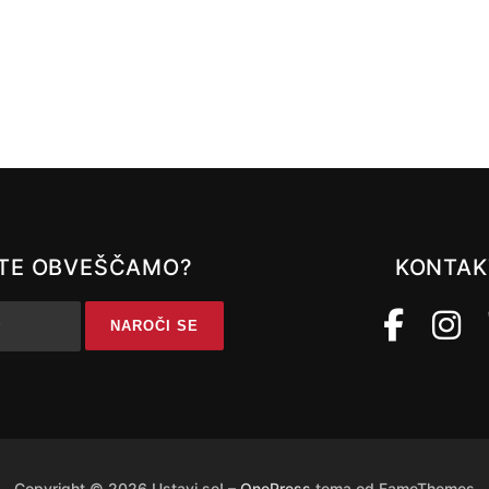
A TE OBVEŠČAMO?
KONTAK
Copyright © 2026 Ustavi se!
–
OnePress
tema od FameThemes