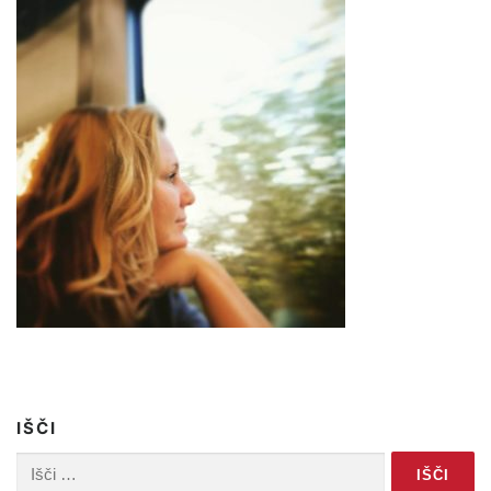
IŠČI
Išči: