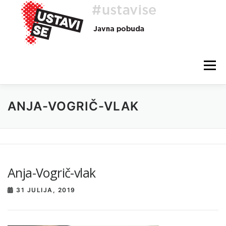
Preskoči
na
vsebino
Meni
ANJA-VOGRIČ-VLAK
O AKCIJI
HEJ, TI, #USTAVISE
BLOG
POMOČ
Anja-Vogrič-vlak
31 JULIJA, 2019