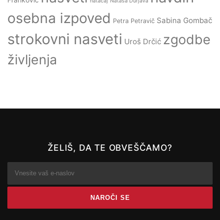
natačaj
Nataša Durjava
osebna izpoved
Sabina Gombač
Petra Petravič
strokovni nasveti
zgodbe
Uroš Drčić
življenja
ŽELIŠ, DA TE OBVEŠČAMO?