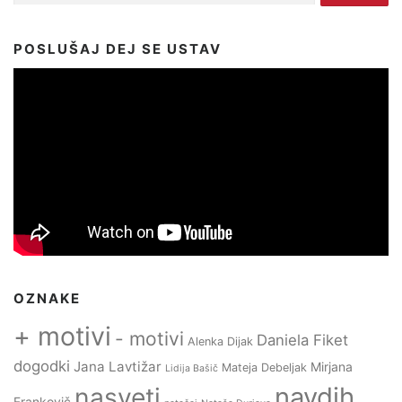
POSLUŠAJ DEJ SE USTAV
OZNAKE
+ motivi
- motivi
Daniela Fiket
Alenka Dijak
dogodki
Jana Lavtižar
Mirjana
Mateja Debeljak
Lidija Bašič
navdih
nasveti
Frankovič