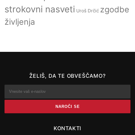
strokovni nasveti
zgodbe
Uroš Drčić
življenja
ŽELIŠ, DA TE OBVEŠČAMO?
KONTAKTI