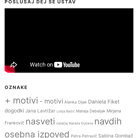
POSLUŠAJ DEJ SE USTAV
OZNAKE
+ motivi
- motivi
Daniela Fiket
Alenka Dijak
dogodki
Jana Lavtižar
Mirjana
Mateja Debeljak
Lidija Bašič
navdih
nasveti
Frankovič
natačaj
Nataša Durjava
osebna izpoved
Sabina Gombač
Petra Petravič