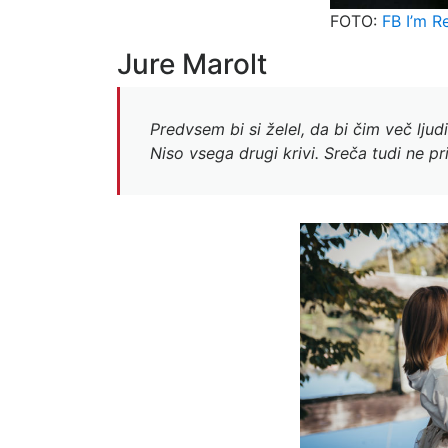
FOTO:
FB I’m R
Jure Marolt
Predvsem bi si želel, da bi čim več ljud
Niso vsega drugi krivi. Sreča tudi ne 