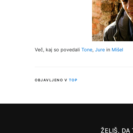
Več, kaj so povedali
Tone
,
Jure
in
Mišel
OBJAVLJENO V
TOP
ŽELIŠ, D