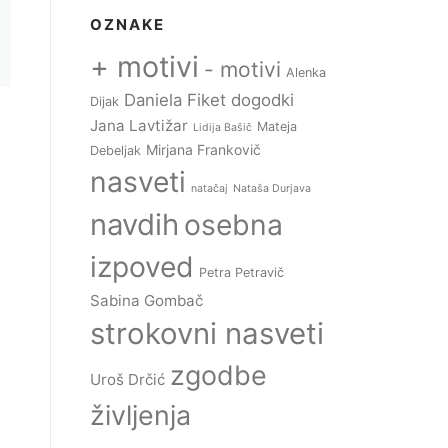
OZNAKE
+ motivi
- motivi
Alenka
Daniela Fiket
dogodki
Dijak
Jana Lavtižar
Mateja
Lidija Bašič
Mirjana Frankovič
Debeljak
nasveti
natačaj
Nataša Durjava
navdih
osebna
izpoved
Petra Petravič
Sabina Gombač
strokovni nasveti
zgodbe
Uroš Drčić
življenja