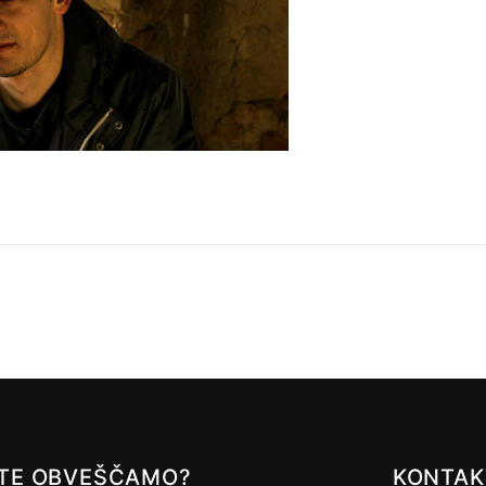
A TE OBVEŠČAMO?
KONTAK