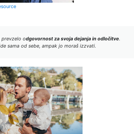
esource
i prevzelo o
dgovornost za svoja dejanja in odločitve
.
pride sama od sebe, ampak jo moraš izzvati.