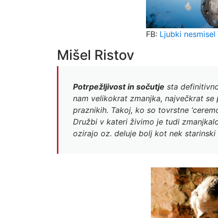
FB:
Ljubki nesmisel
Mišel Ristov
Potrpežljivost in sočutje
sta definitivn
nam velikokrat zmanjka, največkrat se p
praznikih. Takoj, ko so tovrstne ‘cerem
Družbi v kateri živimo je tudi zmanjka
ozirajo oz. deluje bolj kot nek starinski