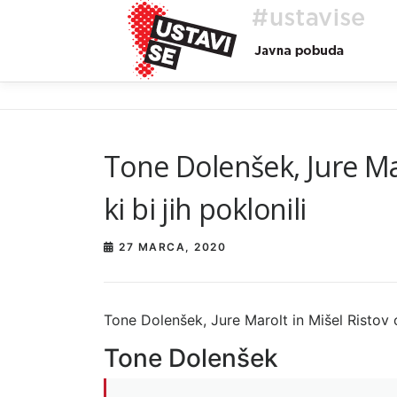
Preskoči
na
vsebino
Tone Dolenšek, Jure Mar
ki bi jih poklonili
27 MARCA, 2020
Tone Dolenšek, Jure Marolt in Mišel Ristov 
Tone Dolenšek