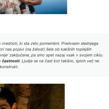
o vrednoti, ki sta zelo pomembni. Predvsem slednjega
ri nas pojavi (na žalost) šele ob kakšnih toplejših
onije’ zaključene, pa smo spet nazaj vsak v svojem ciklu.
lo
častnosti
. Ljudje se na čast kot takšno, sploh več ne
 konstrukt.