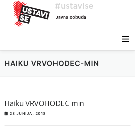
Preskoči
na
vsebino
Meni
HAIKU VRVOHODEC-MIN
O AKCIJI
HEJ, TI, #USTAVISE
BLOG
POMOČ
Haiku VRVOHODEC-min
23 JUNIJA, 2018