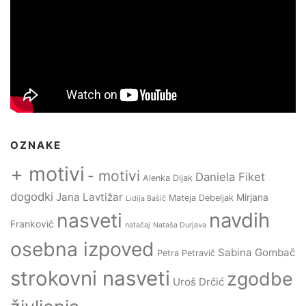
OZNAKE
+ motivi
- motivi
Daniela Fiket
Alenka Dijak
dogodki
Jana Lavtižar
Mirjana
Mateja Debeljak
Lidija Bašič
navdih
nasveti
Frankovič
natačaj
Nataša Durjava
osebna izpoved
Sabina Gombač
Petra Petravič
strokovni nasveti
zgodbe
Uroš Drčić