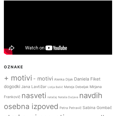
OZNAKE
+ motivi
- motivi
Daniela Fiket
Alenka Dijak
dogodki
Jana Lavtižar
Mirjana
Mateja Debeljak
Lidija Bašič
navdih
nasveti
Frankovič
natačaj
Nataša Durjava
osebna izpoved
Sabina Gombač
Petra Petravič