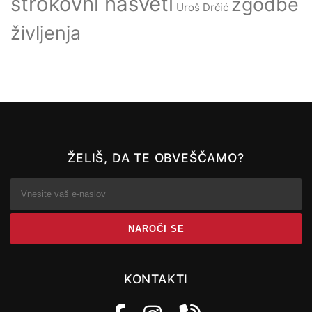
strokovni nasveti
zgodbe
Uroš Drčić
življenja
ŽELIŠ, DA TE OBVEŠČAMO?
KONTAKTI