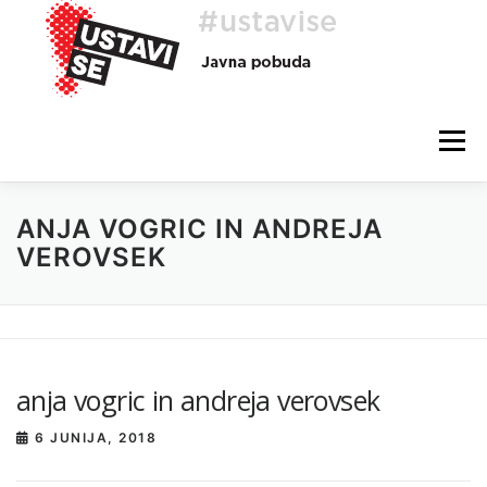
Preskoči
na
vsebino
Meni
ANJA VOGRIC IN ANDREJA
O AKCIJI
HEJ, TI, #USTAVISE
BLOG
POMOČ
VEROVSEK
anja vogric in andreja verovsek
6 JUNIJA, 2018