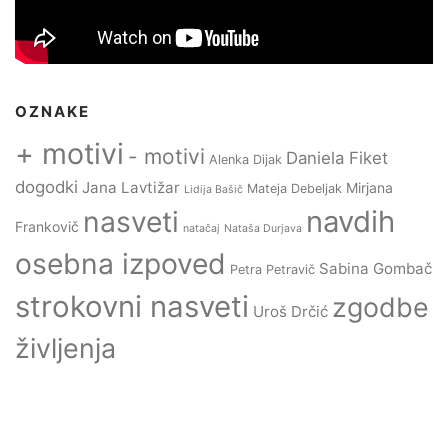
OZNAKE
+ motivi
- motivi
Daniela Fiket
Alenka Dijak
dogodki
Jana Lavtižar
Mirjana
Mateja Debeljak
Lidija Bašič
navdih
nasveti
Frankovič
natačaj
Nataša Durjava
osebna izpoved
Sabina Gombač
Petra Petravič
strokovni nasveti
zgodbe
Uroš Drčić
življenja