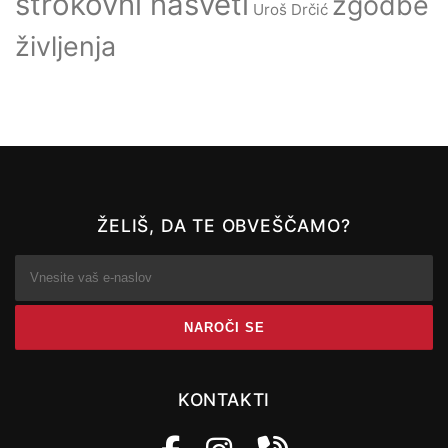
strokovni nasveti
zgodbe
Uroš Drčić
življenja
ŽELIŠ, DA TE OBVEŠČAMO?
KONTAKTI