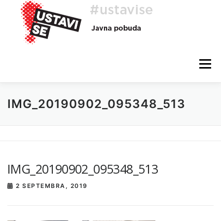
Preskoči
na
vsebino
Meni
IMG_20190902_095348_513
O AKCIJI
HEJ, TI, #USTAVISE
BLOG
POMOČ
IMG_20190902_095348_513
2 SEPTEMBRA, 2019