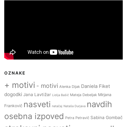
OZNAKE
+ motivi
- motivi
Daniela Fiket
Alenka Dijak
dogodki
Jana Lavtižar
Mirjana
Mateja Debeljak
Lidija Bašič
navdih
nasveti
Frankovič
natačaj
Nataša Durjava
osebna izpoved
Sabina Gombač
Petra Petravič