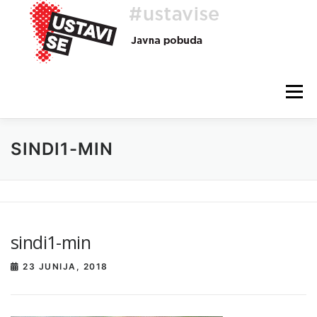
Preskoči
na
vsebino
Meni
SINDI1-MIN
O AKCIJI
HEJ, TI, #USTAVISE
BLOG
POMOČ
sindi1-min
23 JUNIJA, 2018