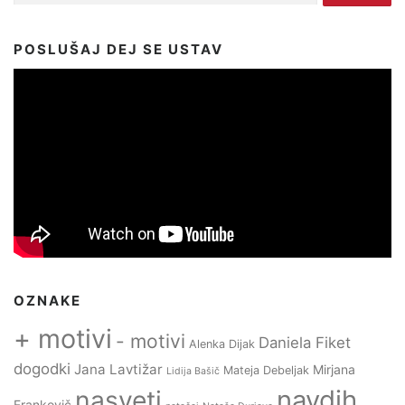
POSLUŠAJ DEJ SE USTAV
OZNAKE
+ motivi
- motivi
Daniela Fiket
Alenka Dijak
dogodki
Jana Lavtižar
Mirjana
Mateja Debeljak
Lidija Bašič
navdih
nasveti
Frankovič