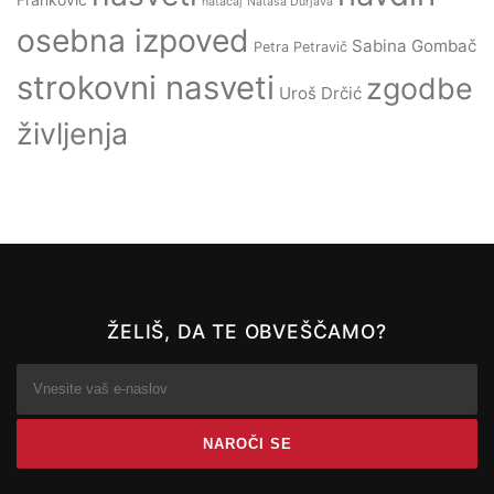
natačaj
Nataša Durjava
osebna izpoved
Sabina Gombač
Petra Petravič
strokovni nasveti
zgodbe
Uroš Drčić
življenja
ŽELIŠ, DA TE OBVEŠČAMO?