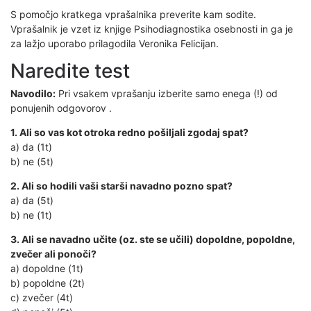
S pomočjo kratkega vprašalnika preverite kam sodite.
Vprašalnik je vzet iz knjige Psihodiagnostika osebnosti in ga je
za lažjo uporabo prilagodila Veronika Felicijan.
Naredite test
Navodilo:
Pri vsakem vprašanju izberite samo enega (!) od
ponujenih odgovorov .
1. Ali so vas kot otroka redno pošiljali zgodaj spat?
a) da (1t)
b) ne (5t)
2. Ali so hodili vaši starši navadno pozno spat?
a) da (5t)
b) ne (1t)
3. Ali se navadno učite (oz. ste se učili) dopoldne, popoldne,
zvečer ali ponoči?
a) dopoldne (1t)
b) popoldne (2t)
c) zvečer (4t)