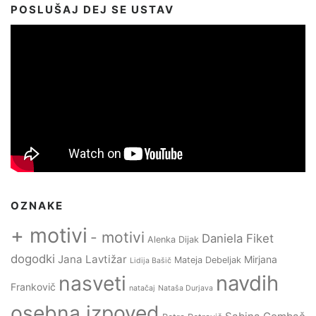
POSLUŠAJ DEJ SE USTAV
OZNAKE
+ motivi
- motivi
Daniela Fiket
Alenka Dijak
dogodki
Jana Lavtižar
Mirjana
Mateja Debeljak
Lidija Bašič
navdih
nasveti
Frankovič
natačaj
Nataša Durjava
osebna izpoved