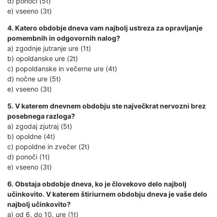
d) ponoči (5t)
e) vseeno (3t)
4. Katero obdobje dneva vam najbolj ustreza za opravljanje
pomembnih in odgovornih nalog?
a) zgodnje jutranje ure (1t)
b) opoldanske ure (2t)
c) popoldanske in večerne ure (4t)
d) nočne ure (5t)
e) vseeno (3t)
5. V katerem dnevnem obdobju ste največkrat nervozni brez
posebnega razloga?
a) zgodaj zjutraj (5t)
b) opoldne (4t)
c) popoldne in zvečer (2t)
d) ponoči (1t)
e) vseeno (3t)
6. Obstaja obdobje dneva, ko je človekovo delo najbolj
učinkovito. V katerem štiriurnem obdobju dneva je vaše delo
najbolj učinkovito?
a) od 6. do 10. ure (1t)