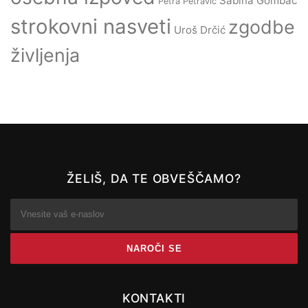
Sabina Gombač
Petra Petravič
strokovni nasveti
zgodbe
Uroš Drčić
življenja
ŽELIŠ, DA TE OBVEŠČAMO?
KONTAKTI