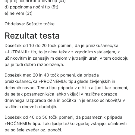
c) prej nočni kot dnevni tip (4t)
d) popolnoma nočni tip (5t)
e) ne vem (3t)
Obdelava: Seštejte točke.
Rezultat testa
Dosežek od 10 do 20 točk pomeni, da je preizkušanec/ka
»JUTRANJI« tip, to je nima težav z zgodnjim vstajanjem, z
učinkovitim in zanesljivim delom v jutranjih urah, v tem obdobju
pa je tudi dobro razpoložen/a.
Dosežek med 20 in 40 točk pomeni, da pripada
preizkušanec/ka »PROŽNEMU« tipu glede življenjskih in
delovnih navad. Temu tipu pripada v e č i n a ljudi, kar pomeni,
da se tak posameznik/ca lahko vključi v različne obrazce
dnevnega razporeda dela in počitka in je enako učinkovit/a v
različnih dnevnih obdobjih.
Dosežek od 40 do 50 točk pomeni, da posameznik pripada
»NOČNEMU« tipu. Taki ljudje težko zgodaj vstajajo, učinkoviti
pa so šele zvečer oz. ponoči.