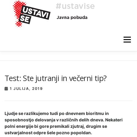
Preskoči
na
vsebino
Meni
O AKCIJI
HEJ, TI, #USTAVISE
BLOG
POMOČ
Test: Ste jutranji in večerni tip?
1 JULIJA, 2019
Ljudje se razlikujemo tudi po dnevnem bioritmu in
sposobnostjo delovanja v različnih delih dneva. Nekateri
polni energije bi gore premikali zjutraj, drugim se
ustvarjalnost odpre šele pozno popoldan.