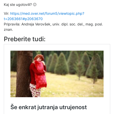
Kaj ste ugotovili? 🙂
Vir:
https://med.over.net/forum5/viewtopic.php?
t=2063661#p2063670
Pripravila: Andreja Verovšek, univ. dipl. soc. del., mag. posl.
znan.
Preberite tudi: