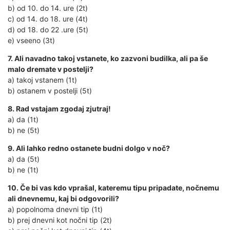
b) od 10. do 14. ure (2t)
c) od 14. do 18. ure (4t)
d) od 18. do 22 .ure (5t)
e) vseeno (3t)
7. Ali navadno takoj vstanete, ko zazvoni budilka, ali pa še
malo dremate v postelji?
a) takoj vstanem (1t)
b) ostanem v postelji (5t)
8. Rad vstajam zgodaj zjutraj!
a) da (1t)
b) ne (5t)
9. Ali lahko redno ostanete budni dolgo v noč?
a) da (5t)
b) ne (1t)
10. Če bi vas kdo vprašal, kateremu tipu pripadate, nočnemu
ali dnevnemu, kaj bi odgovorili?
a) popolnoma dnevni tip (1t)
b) prej dnevni kot nočni tip (2t)